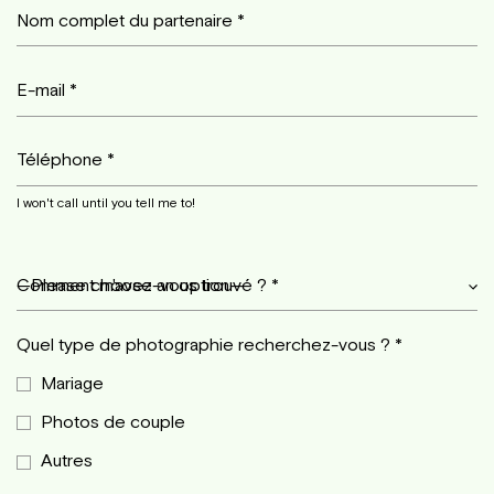
Nom complet du partenaire *
E-mail *
Téléphone *
I won't call until you tell me to!
Comment m'avez-vous trouvé ? *
—Please choose an option—
Quel type de photographie recherchez-vous ? *
Mariage
Photos de couple
Autres